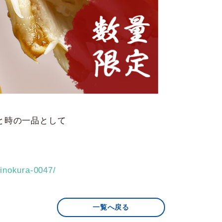
と時の一品として
jinokura-0047/
一覧へ戻る